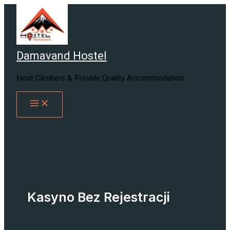
Skip
to
content
Damavand Hostel
Host Climbers & Provide Quality Accommodation
Kasyno Bez Rejestracji