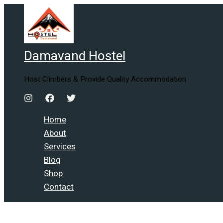
Skip
to
content
Damavand Hostel
Host Climbers & Provide Quality Accommodation
Home
About
Services
Blog
Shop
Contact