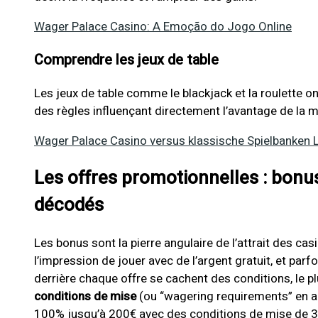
Wager Palace Casino: A Emoção do Jogo Online
Comprendre les jeux de table
Les jeux de table comme le blackjack et la roulette o
des règles influençant directement l’avantage de la 
Wager Palace Casino versus klassische Spielbanken Lo
Les offres promotionnelles : bonus
décodés
Les bonus sont la pierre angulaire de l’attrait des cas
l’impression de jouer avec de l’argent gratuit, et parfo
derrière chaque offre se cachent des conditions, le 
conditions de mise
(ou “wagering requirements” en an
100% jusqu’à 200€ avec des conditions de mise de 35