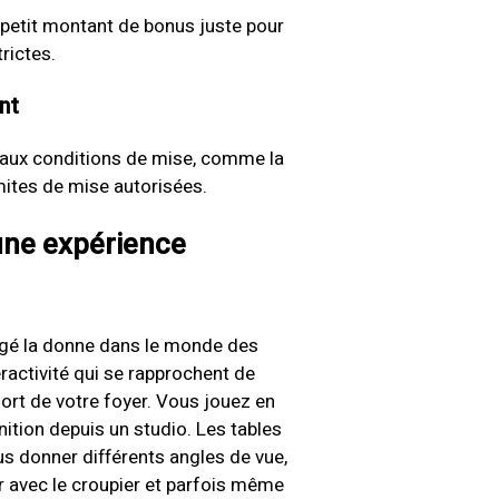
n petit montant de bonus juste pour
rictes.
nt
 aux conditions de mise, comme la
mites de mise autorisées.
 une expérience
gé la donne dans le monde des
eractivité qui se rapprochent de
fort de votre foyer. Vous jouez en
nition depuis un studio. Les tables
s donner différents angles de vue,
 avec le croupier et parfois même