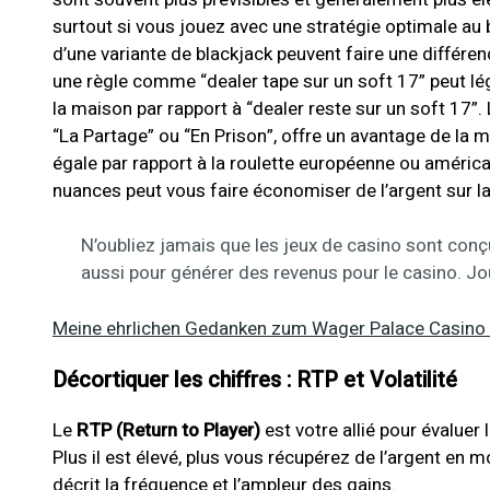
surtout si vous jouez avec une stratégie optimale au 
d’une variante de blackjack peuvent faire une différe
une règle comme “dealer tape sur un soft 17” peut l
la maison par rapport à “dealer reste sur un soft 17”. 
“La Partage” ou “En Prison”, offre un avantage de la ma
égale par rapport à la roulette européenne ou améric
nuances peut vous faire économiser de l’argent sur la
N’oubliez jamais que les jeux de casino sont conç
aussi pour générer des revenus pour le casino. Jo
Meine ehrlichen Gedanken zum Wager Palace Casino 
Décortiquer les chiffres : RTP et Volatilité
Le
RTP (Return to Player)
est votre allié pour évaluer 
Plus il est élevé, plus vous récupérez de l’argent en 
décrit la fréquence et l’ampleur des gains.