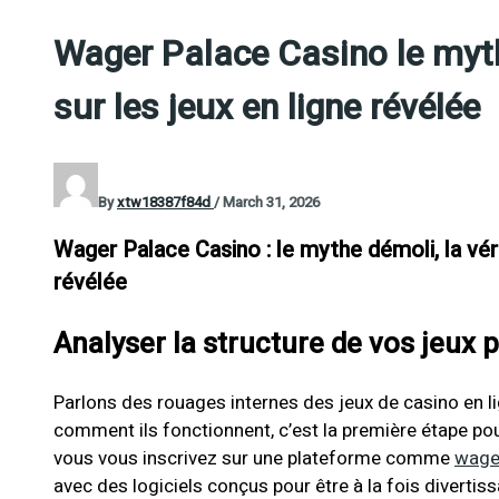
Wager Palace Casino le myth
sur les jeux en ligne révélée
By
xtw18387f84d
/
March 31, 2026
Wager Palace Casino : le mythe démoli, la véri
révélée
Analyser la structure de vos jeux 
Parlons des rouages internes des jeux de casino en 
comment ils fonctionnent, c’est la première étape po
vous vous inscrivez sur une plateforme comme
wager
avec des logiciels conçus pour être à la fois divertiss