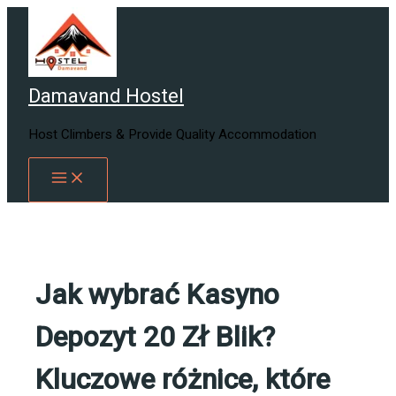
Skip
to
content
Damavand Hostel
Host Climbers & Provide Quality Accommodation
Jak wybrać Kasyno
Depozyt 20 Zł Blik?
Kluczowe różnice, które