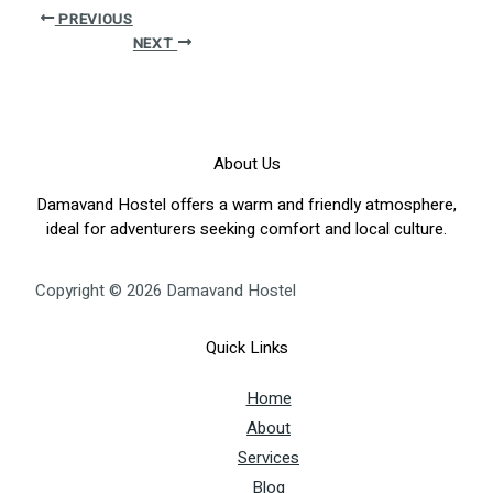
PREVIOUS
NEXT
About Us
Damavand Hostel offers a warm and friendly atmosphere,
ideal for adventurers seeking comfort and local culture.
Copyright © 2026 Damavand Hostel
Quick Links
Home
About
Services
Blog