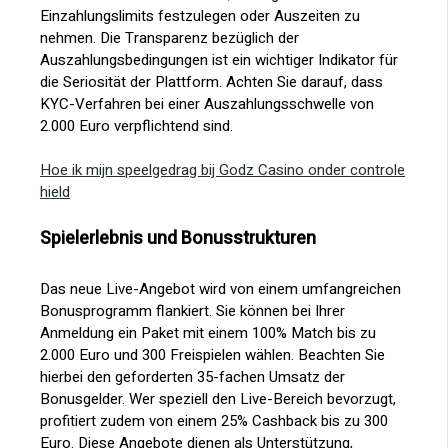
Einzahlungslimits festzulegen oder Auszeiten zu
nehmen. Die Transparenz bezüglich der
Auszahlungsbedingungen ist ein wichtiger Indikator für
die Seriosität der Plattform. Achten Sie darauf, dass
KYC-Verfahren bei einer Auszahlungsschwelle von
2.000 Euro verpflichtend sind.
Hoe ik mijn speelgedrag bij Godz Casino onder controle
hield
Spielerlebnis und Bonusstrukturen
Das neue Live-Angebot wird von einem umfangreichen
Bonusprogramm flankiert. Sie können bei Ihrer
Anmeldung ein Paket mit einem 100% Match bis zu
2.000 Euro und 300 Freispielen wählen. Beachten Sie
hierbei den geforderten 35-fachen Umsatz der
Bonusgelder. Wer speziell den Live-Bereich bevorzugt,
profitiert zudem von einem 25% Cashback bis zu 300
Euro. Diese Angebote dienen als Unterstützung,