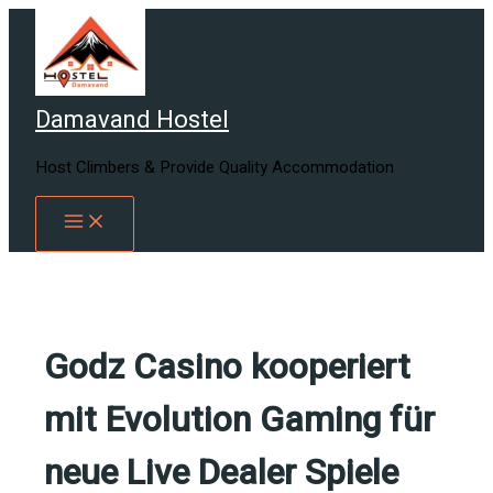
Skip
to
content
Damavand Hostel
Host Climbers & Provide Quality Accommodation
Godz Casino kooperiert
mit Evolution Gaming für
neue Live Dealer Spiele