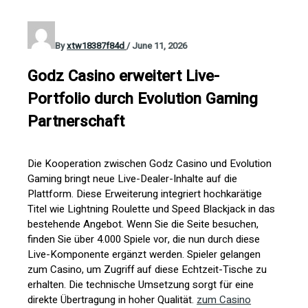
By
xtw18387f84d
/
June 11, 2026
Godz Casino erweitert Live-
Portfolio durch Evolution Gaming
Partnerschaft
Die Kooperation zwischen Godz Casino und Evolution
Gaming bringt neue Live-Dealer-Inhalte auf die
Plattform. Diese Erweiterung integriert hochkarätige
Titel wie Lightning Roulette und Speed Blackjack in das
bestehende Angebot. Wenn Sie die Seite besuchen,
finden Sie über 4.000 Spiele vor, die nun durch diese
Live-Komponente ergänzt werden. Spieler gelangen
zum Casino, um Zugriff auf diese Echtzeit-Tische zu
erhalten. Die technische Umsetzung sorgt für eine
direkte Übertragung in hoher Qualität.
zum Casino