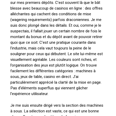
sur mes premiers dépôts. C’est souvent là que le bât
blesse avec beaucoup de casinos en ligne : des offres
alléchantes qui cachent des conditions de mise
(wagering requirements) parfois draconiennes. Je me
suis donc plongé dans les détails. Et oui, comme je le
suspectais, il fallait jouer un certain nombre de fois le
montant du bonus et du dépôt avant de pouvoir retirer
quoi que ce soit. C’est une pratique courante dans
l’industrie, mais cela vaut toujours la peine de le
souligner pour ceux qui débutent. Le site lui-même est
visuellement agréable. Les couleurs sont riches, et
l’organisation des jeux est plutôt logique. On trouve
facilement les différentes catégories : machines à
sous, jeux de table, casino en direct. J’ai
particulièrement apprécié la clarté de la mise en page.
Pas d’éléments superflus qui viennent gâcher
l’expérience utilisateur.
Je me suis ensuite dirigé vers la section des machines
à sous. La sélection est vaste, ce qui est une bonne