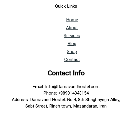
Quick Links
Home
About
Services
Blog
Shop
Contact
Contact Info
Email: Info@Damavandhostel.com
Phone: +989014343154
Address: Damavand Hostel, Nu 4, 8th Shaghayegh Alley,
Sabt Street, Rineh town, Mazandaran, Iran