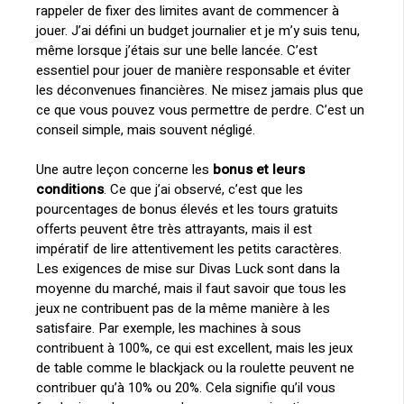
rappeler de fixer des limites avant de commencer à
jouer. J’ai défini un budget journalier et je m’y suis tenu,
même lorsque j’étais sur une belle lancée. C’est
essentiel pour jouer de manière responsable et éviter
les déconvenues financières. Ne misez jamais plus que
ce que vous pouvez vous permettre de perdre. C’est un
conseil simple, mais souvent négligé.
Une autre leçon concerne les
bonus et leurs
conditions
. Ce que j’ai observé, c’est que les
pourcentages de bonus élevés et les tours gratuits
offerts peuvent être très attrayants, mais il est
impératif de lire attentivement les petits caractères.
Les exigences de mise sur Divas Luck sont dans la
moyenne du marché, mais il faut savoir que tous les
jeux ne contribuent pas de la même manière à les
satisfaire. Par exemple, les machines à sous
contribuent à 100%, ce qui est excellent, mais les jeux
de table comme le blackjack ou la roulette peuvent ne
contribuer qu’à 10% ou 20%. Cela signifie qu’il vous