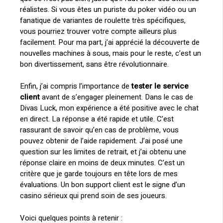
réalistes. Si vous êtes un puriste du poker vidéo ou un
fanatique de variantes de roulette très spécifiques,
vous pourriez trouver votre compte ailleurs plus
facilement. Pour ma part, j’ai apprécié la découverte de
nouvelles machines à sous, mais pour le reste, c’est un
bon divertissement, sans être révolutionnaire.
Enfin, j’ai compris l’importance de
tester le service
client
avant de s’engager pleinement. Dans le cas de
Divas Luck, mon expérience a été positive avec le chat
en direct. La réponse a été rapide et utile. C’est
rassurant de savoir qu’en cas de problème, vous
pouvez obtenir de l’aide rapidement. J’ai posé une
question sur les limites de retrait, et j’ai obtenu une
réponse claire en moins de deux minutes. C’est un
critère que je garde toujours en tête lors de mes
évaluations. Un bon support client est le signe d’un
casino sérieux qui prend soin de ses joueurs.
Voici quelques points à retenir :