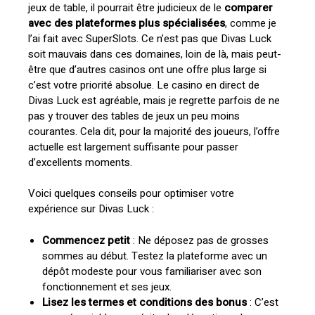
jeux de table, il pourrait être judicieux de le
comparer
avec des plateformes plus spécialisées
, comme je
l’ai fait avec SuperSlots. Ce n’est pas que Divas Luck
soit mauvais dans ces domaines, loin de là, mais peut-
être que d’autres casinos ont une offre plus large si
c’est votre priorité absolue. Le casino en direct de
Divas Luck est agréable, mais je regrette parfois de ne
pas y trouver des tables de jeux un peu moins
courantes. Cela dit, pour la majorité des joueurs, l’offre
actuelle est largement suffisante pour passer
d’excellents moments.
Voici quelques conseils pour optimiser votre
expérience sur Divas Luck :
Commencez petit
: Ne déposez pas de grosses
sommes au début. Testez la plateforme avec un
dépôt modeste pour vous familiariser avec son
fonctionnement et ses jeux.
Lisez les termes et conditions des bonus
: C’est