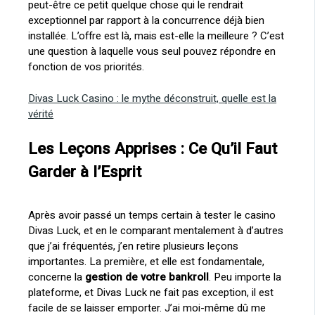
peut-être ce petit quelque chose qui le rendrait
exceptionnel par rapport à la concurrence déjà bien
installée. L’offre est là, mais est-elle la meilleure ? C’est
une question à laquelle vous seul pouvez répondre en
fonction de vos priorités.
Divas Luck Casino : le mythe déconstruit, quelle est la
vérité
Les Leçons Apprises : Ce Qu’il Faut
Garder à l’Esprit
Après avoir passé un temps certain à tester le casino
Divas Luck, et en le comparant mentalement à d’autres
que j’ai fréquentés, j’en retire plusieurs leçons
importantes. La première, et elle est fondamentale,
concerne la
gestion de votre bankroll
. Peu importe la
plateforme, et Divas Luck ne fait pas exception, il est
facile de se laisser emporter. J’ai moi-même dû me