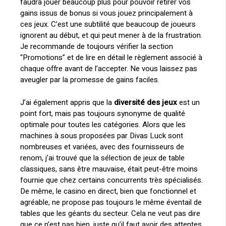
faudra jouer beaucoup plus pour pouvoir retirer vos
gains issus de bonus si vous jouez principalement à
ces jeux. C’est une subtilité que beaucoup de joueurs
ignorent au début, et qui peut mener à de la frustration.
Je recommande de toujours vérifier la section
“Promotions” et de lire en détail le règlement associé à
chaque offre avant de l’accepter. Ne vous laissez pas
aveugler par la promesse de gains faciles.
J’ai également appris que la
diversité des jeux
est un
point fort, mais pas toujours synonyme de qualité
optimale pour toutes les catégories. Alors que les
machines à sous proposées par Divas Luck sont
nombreuses et variées, avec des fournisseurs de
renom, j’ai trouvé que la sélection de jeux de table
classiques, sans être mauvaise, était peut-être moins
fournie que chez certains concurrents très spécialisés.
De même, le casino en direct, bien que fonctionnel et
agréable, ne propose pas toujours le même éventail de
tables que les géants du secteur. Cela ne veut pas dire
que ce n’est pas bien, juste qu’il faut avoir des attentes