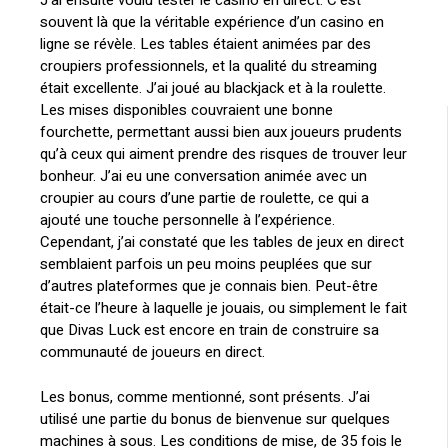
J’ai ensuite voulu tester le casino en direct. C’est
souvent là que la véritable expérience d’un casino en
ligne se révèle. Les tables étaient animées par des
croupiers professionnels, et la qualité du streaming
était excellente. J’ai joué au blackjack et à la roulette.
Les mises disponibles couvraient une bonne
fourchette, permettant aussi bien aux joueurs prudents
qu’à ceux qui aiment prendre des risques de trouver leur
bonheur. J’ai eu une conversation animée avec un
croupier au cours d’une partie de roulette, ce qui a
ajouté une touche personnelle à l’expérience.
Cependant, j’ai constaté que les tables de jeux en direct
semblaient parfois un peu moins peuplées que sur
d’autres plateformes que je connais bien. Peut-être
était-ce l’heure à laquelle je jouais, ou simplement le fait
que Divas Luck est encore en train de construire sa
communauté de joueurs en direct.
Les bonus, comme mentionné, sont présents. J’ai
utilisé une partie du bonus de bienvenue sur quelques
machines à sous. Les conditions de mise, de 35 fois le