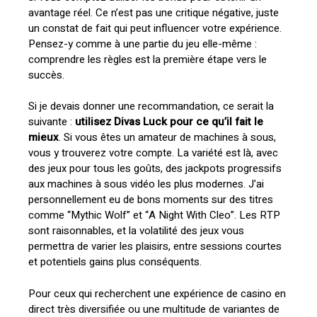
avantage réel. Ce n’est pas une critique négative, juste
un constat de fait qui peut influencer votre expérience.
Pensez-y comme à une partie du jeu elle-même :
comprendre les règles est la première étape vers le
succès.
Si je devais donner une recommandation, ce serait la
suivante :
utilisez Divas Luck pour ce qu’il fait le
mieux
. Si vous êtes un amateur de machines à sous,
vous y trouverez votre compte. La variété est là, avec
des jeux pour tous les goûts, des jackpots progressifs
aux machines à sous vidéo les plus modernes. J’ai
personnellement eu de bons moments sur des titres
comme “Mythic Wolf” et “A Night With Cleo”. Les RTP
sont raisonnables, et la volatilité des jeux vous
permettra de varier les plaisirs, entre sessions courtes
et potentiels gains plus conséquents.
Pour ceux qui recherchent une expérience de casino en
direct très diversifiée ou une multitude de variantes de