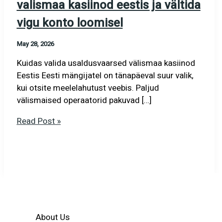
valismaa kasiinod eestis ja vältida
vigu konto loomisel
May 28, 2026
Kuidas valida usaldusvaarsed välismaa kasiinod
Eestis Eesti mängijatel on tänapäeval suur valik,
kui otsite meelelahutust veebis. Paljud
välismaised operaatorid pakuvad […]
Kuidas
Read Post »
valida
usaldusvaarsed
valismaa
kasiinod
eestis
ja
vältida
About Us
vigu