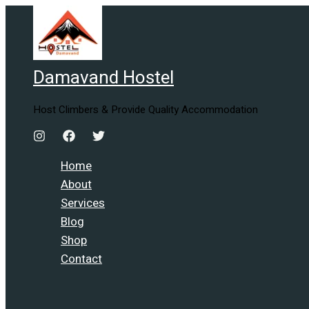
Skip
to
content
Damavand Hostel
Host Climbers & Provide Quality Accommodation
Home
About
Services
Blog
Shop
Contact