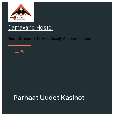
Skip
to
content
Damavand Hostel
Host Climbers & Provide Quality Accommodation
Parhaat Uudet Kasinot