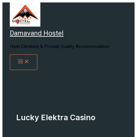
Skip
to
content
Damavand Hostel
Host Climbers & Provide Quality Accommodation
Lucky Elektra Casino