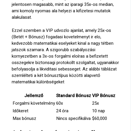
jelentosen magasabb, mint az iparagi 35x-os median,
ami komoly nyomas ala helyezi a kifizetesi mutatok
alakulasat.
Ezzel szemben a VIP udvozlo ajanlat, amely 25x-os
(Betét + Bónusz) fogadasi kovetelmenyt ir elo,
kedvezobb matematikai eselyeket kinal a nagy tétben
jatszok szamara. A szigorubb szabályozási
kornyezetben a 3x-os forgalmi eloíras a befizetett
osszegekre biztonsagi protokollt szolgaltat, ugyanakkor
befolyasolja a likviditasi sebesseget. Az alábbi táblázat
szemlélteti a két bónusztípus közötti alapvető
matematikai különbségeket
Jellemző
Standard Bónusz
VIP Bónusz
Forgalmi követelmény
60x
25x
Időkeret
24 óra
10 nap
Max bónusz
Nincs specifikálva
$60,000