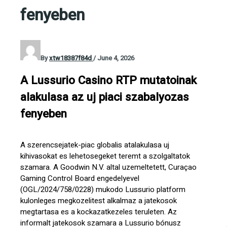
fenyeben
By
xtw18387f84d
/
June 4, 2026
A Lussurio Casino RTP mutatoinak
alakulasa az uj piaci szabalyozas
fenyeben
A szerencsejatek-piac globalis atalakulasa uj
kihivasokat es lehetosegeket teremt a szolgaltatok
szamara. A Goodwin N.V. altal uzemeltetett, Curaçao
Gaming Control Board engedelyevel
(OGL/2024/758/0228) mukodo Lussurio platform
kulonleges megkozelitest alkalmaz a jatekosok
megtartasa es a kockazatkezeles teruleten. Az
informalt jatekosok szamara a Lussurio bónusz