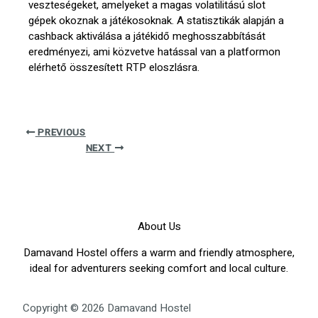
veszteségeket, amelyeket a magas volatilitású slot
gépek okoznak a játékosoknak. A statisztikák alapján a
cashback aktiválása a játékidő meghosszabbítását
eredményezi, ami közvetve hatással van a platformon
elérhető összesített RTP eloszlásra.
PREVIOUS
NEXT
About Us
Damavand Hostel offers a warm and friendly atmosphere,
ideal for adventurers seeking comfort and local culture.
Copyright © 2026 Damavand Hostel