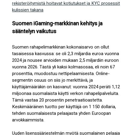
rekisteröitymistä hoitavat kotiutukset ja KYC prosessit
kulissien takana
Suomen iGaming-markkinan kehitys ja
sääntelyn vaikutus
Suomen rahapelimarkkinan kokonaisarvo on ollut
tasaisessa kasvussa: se oli 2,3 miljardia euroa vuonna
2024 ja nousee arvioiden mukaan 2,5 miljardiin euroon
vuonna 2026. Tästä yli kaksi kolmasosaa, eli noin 67
prosenttia, muodostuu nettipelaamisesta. Online-
segmentin osuus on siis jo merkittävä, ja
käyttäjämääräkin on kasvanut: vuonna 2024 peräti 1,12
miljoonaa suomalaista käytti verkon rahapelipalveluita.
Tämä vastaa 20 prosentin penetraatioastetta.
Keskimääräinen tuotto per käyttäjä on 1 150 dollaria,
tehden suomalaisesta pelaajasta yhden Euroopan
arvokkaimmista.
Uuden lisenssijärjestelmän myötä suomalainen pelaaja