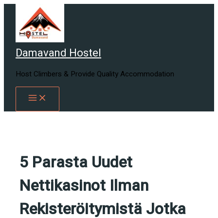
Skip
to
content
Damavand Hostel
Host Climbers & Provide Quality Accommodation
5 Parasta Uudet
Nettikasinot Ilman
Rekisteröitymistä Jotka