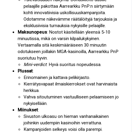
pelaajille pakottaa Aarrearkku PnP:n siirtymään
kohti innovatiivisia uskollisuuskampanjoita.
Odotamme näkevämme räätälöityjä tarjouksia ja
eksklusiivisia turnauksia nykyisille pelaajille.
Maksunopeus
: Nostot käsitellään yleensä 5-10
minuutissa, mikä on varsin kilpailukykyinen.
Vertaamalla sitä keskimääräiseen 30 minuutin
odotukseen joillakin MGA-kasinoilla, Aarrearkku PnP
suoriutuu hyvin.
Mini-verdict
: Hyvä suoritus nopeudessa.
Plussat
:
Erinomainen ja kattava pelikirjasto.
Kierrätysvapaat ilmaiskierrokset ovat harvinaista
herkkua.
Vahva sitoutuminen vastuulliseen pelaamiseen jo
nykyisellään.
Miinukset
:
Sivuston ulkoasu on hieman vanhanaikainen
joihinkin uudempiin kasinoihin verrattuna.
Kampanjoiden selkeys voisi olla parempi.