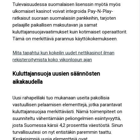
Tulevaisuudessa suomalaisen lisenssin myötä myös
ulkomaiset kasinot voivat integroida Pay-N-Play-
ratkaisut suoraan suomalaisiin pankkeihin, tarjoten
pelaajille paikallisen maksutavan ja samat
kuluttajansuojavaatimukset kuin kotimaiset operaattorit.
Tämä on merkittävä parannus käyttökokemukseen.
Mita tapahtui kun kokeilin uudet nettikasinot ilman
rekisteroitymista koko viikonlopun ajan
Kuluttajansuoja uusien säännösten
aikakaudella
Uusi rahapelilaki tuo mukanaan useita pakollisia
vastuullisen pelaamisen elementtejä, jotka parantavat
kuluttajansuojaa merkittävästi. Nämä toimenpiteet on
suunniteltu vähentämään peliongelmien esiintyvyyttä,
josta Suomessa kärsii 4,2 prosenttia väestöstä. Sinun
turvallisuutesi on nyt entistäkin paremmin taattu.
Keskeisimpiä uusia elementtejä ovat