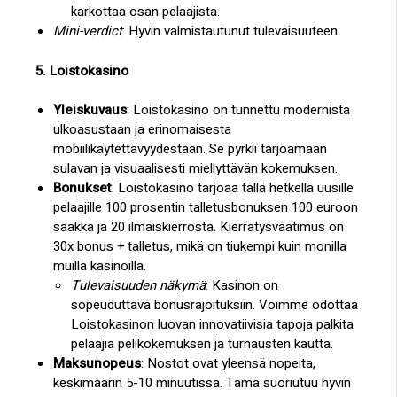
karkottaa osan pelaajista.
Mini-verdict
: Hyvin valmistautunut tulevaisuuteen.
5. Loistokasino
Yleiskuvaus
: Loistokasino on tunnettu modernista
ulkoasustaan ja erinomaisesta
mobiilikäytettävyydestään. Se pyrkii tarjoamaan
sulavan ja visuaalisesti miellyttävän kokemuksen.
Bonukset
: Loistokasino tarjoaa tällä hetkellä uusille
pelaajille 100 prosentin talletusbonuksen 100 euroon
saakka ja 20 ilmaiskierrosta. Kierrätysvaatimus on
30x bonus + talletus, mikä on tiukempi kuin monilla
muilla kasinoilla.
Tulevaisuuden näkymä
: Kasinon on
sopeuduttava bonusrajoituksiin. Voimme odottaa
Loistokasinon luovan innovatiivisia tapoja palkita
pelaajia pelikokemuksen ja turnausten kautta.
Maksunopeus
: Nostot ovat yleensä nopeita,
keskimäärin 5-10 minuutissa. Tämä suoriutuu hyvin