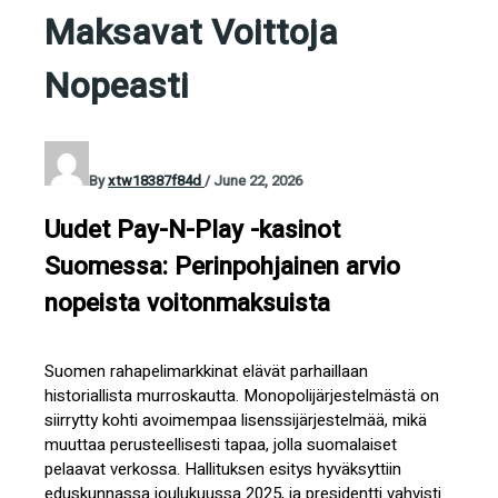
Maksavat Voittoja
Nopeasti
By
xtw18387f84d
/
June 22, 2026
Uudet Pay-N-Play -kasinot
Suomessa: Perinpohjainen arvio
nopeista voitonmaksuista
Suomen rahapelimarkkinat elävät parhaillaan
historiallista murroskautta. Monopolijärjestelmästä on
siirrytty kohti avoimempaa lisenssijärjestelmää, mikä
muuttaa perusteellisesti tapaa, jolla suomalaiset
pelaavat verkossa. Hallituksen esitys hyväksyttiin
eduskunnassa joulukuussa 2025, ja presidentti vahvisti