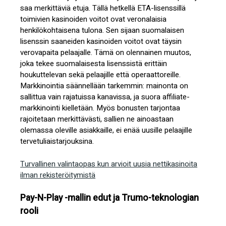
saa merkittäviä etuja. Tällä hetkellä ETA-lisenssillä
toimivien kasinoiden voitot ovat veronalaisia
henkilökohtaisena tulona. Sen sijaan suomalaisen
lisenssin saaneiden kasinoiden voitot ovat täysin
verovapaita pelaajalle. Tämä on olennainen muutos,
joka tekee suomalaisesta lisenssistä erittäin
houkuttelevan sekä pelaajille että operaattoreille.
Markkinointia säännellään tarkemmin: mainonta on
sallittua vain rajatuissa kanavissa, ja suora affiliate-
markkinointi kielletään. Myös bonusten tarjontaa
rajoitetaan merkittävästi, sallien ne ainoastaan
olemassa oleville asiakkaille, ei enää uusille pelaajille
tervetuliaistarjouksina.
Turvallinen valintaopas kun arvioit uusia nettikasinoita
ilman rekisteröitymistä
Pay-N-Play -mallin edut ja Trumo-teknologian
rooli