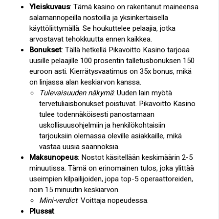
Yleiskuvaus
: Tämä kasino on rakentanut maineensa
salamannopeilla nostoilla ja yksinkertaisella
käyttöliittymällä. Se houkuttelee pelaajia, jotka
arvostavat tehokkuutta ennen kaikkea.
Bonukset
: Tällä hetkellä Pikavoitto Kasino tarjoaa
uusille pelaajille 100 prosentin talletusbonuksen 150
euroon asti. Kierrätysvaatimus on 35x bonus, mikä
on linjassa alan keskiarvon kanssa.
Tulevaisuuden näkymä
: Uuden lain myötä
tervetuliaisbonukset poistuvat. Pikavoitto Kasino
tulee todennäköisesti panostamaan
uskollisuusohjelmiin ja henkilökohtaisiin
tarjouksiin olemassa oleville asiakkaille, mikä
vastaa uusia säännöksiä.
Maksunopeus
: Nostot käsitellään keskimäärin 2-5
minuutissa. Tämä on erinomainen tulos, joka ylittää
useimpien kilpailijoiden, jopa top-5 operaattoreiden,
noin 15 minuutin keskiarvon.
Mini-verdict
: Voittaja nopeudessa.
Plussat
: