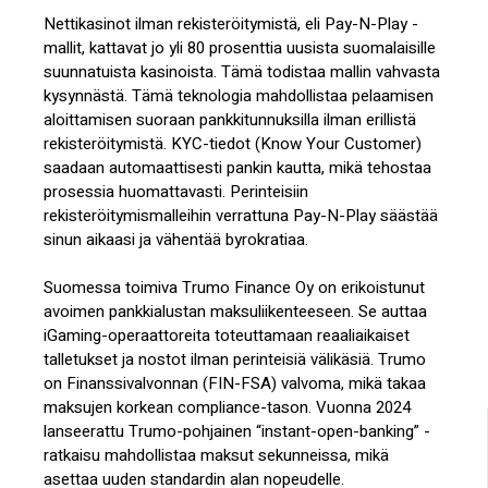
Nettikasinot ilman rekisteröitymistä, eli Pay-N-Play -
mallit, kattavat jo yli 80 prosenttia uusista suomalaisille
suunnatuista kasinoista. Tämä todistaa mallin vahvasta
kysynnästä. Tämä teknologia mahdollistaa pelaamisen
aloittamisen suoraan pankkitunnuksilla ilman erillistä
rekisteröitymistä. KYC-tiedot (Know Your Customer)
saadaan automaattisesti pankin kautta, mikä tehostaa
prosessia huomattavasti. Perinteisiin
rekisteröitymismalleihin verrattuna Pay-N-Play säästää
sinun aikaasi ja vähentää byrokratiaa.
Suomessa toimiva Trumo Finance Oy on erikoistunut
avoimen pankkialustan maksuliikenteeseen. Se auttaa
iGaming-operaattoreita toteuttamaan reaaliaikaiset
talletukset ja nostot ilman perinteisiä välikäsiä. Trumo
on Finanssivalvonnan (FIN-FSA) valvoma, mikä takaa
maksujen korkean compliance-tason. Vuonna 2024
lanseerattu Trumo-pohjainen “instant-open-banking” -
ratkaisu mahdollistaa maksut sekunneissa, mikä
asettaa uuden standardin alan nopeudelle.