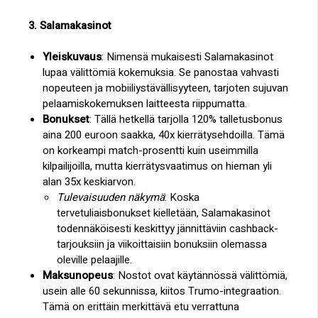
3. Salamakasinot
Yleiskuvaus
: Nimensä mukaisesti Salamakasinot
lupaa välittömiä kokemuksia. Se panostaa vahvasti
nopeuteen ja mobiiliystävällisyyteen, tarjoten sujuvan
pelaamiskokemuksen laitteesta riippumatta.
Bonukset
: Tällä hetkellä tarjolla 120% talletusbonus
aina 200 euroon saakka, 40x kierrätysehdoilla. Tämä
on korkeampi match-prosentti kuin useimmilla
kilpailijoilla, mutta kierrätysvaatimus on hieman yli
alan 35x keskiarvon.
Tulevaisuuden näkymä
: Koska
tervetuliaisbonukset kielletään, Salamakasinot
todennäköisesti keskittyy jännittäviin cashback-
tarjouksiin ja viikoittaisiin bonuksiin olemassa
oleville pelaajille.
Maksunopeus
: Nostot ovat käytännössä välittömiä,
usein alle 60 sekunnissa, kiitos Trumo-integraation.
Tämä on erittäin merkittävä etu verrattuna