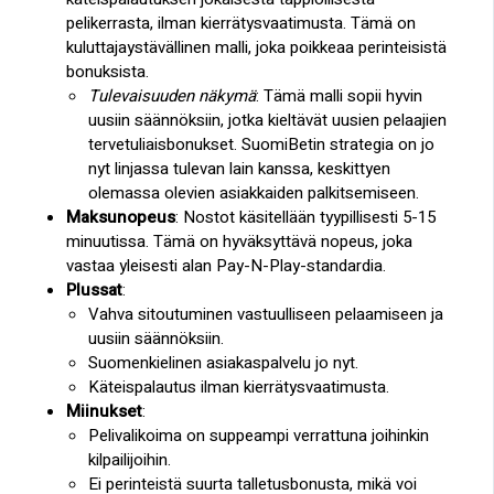
pelikerrasta, ilman kierrätysvaatimusta. Tämä on
kuluttajaystävällinen malli, joka poikkeaa perinteisistä
bonuksista.
Tulevaisuuden näkymä
: Tämä malli sopii hyvin
uusiin säännöksiin, jotka kieltävät uusien pelaajien
tervetuliaisbonukset. SuomiBetin strategia on jo
nyt linjassa tulevan lain kanssa, keskittyen
olemassa olevien asiakkaiden palkitsemiseen.
Maksunopeus
: Nostot käsitellään tyypillisesti 5-15
minuutissa. Tämä on hyväksyttävä nopeus, joka
vastaa yleisesti alan Pay-N-Play-standardia.
Plussat
:
Vahva sitoutuminen vastuulliseen pelaamiseen ja
uusiin säännöksiin.
Suomenkielinen asiakaspalvelu jo nyt.
Käteispalautus ilman kierrätysvaatimusta.
Miinukset
:
Pelivalikoima on suppeampi verrattuna joihinkin
kilpailijoihin.
Ei perinteistä suurta talletusbonusta, mikä voi