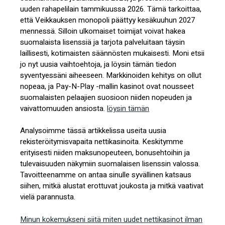
uuden rahapelilain tammikuussa 2026. Tämä tarkoittaa,
että Veikkauksen monopoli päättyy kesäkuuhun 2027
mennessä. Silloin ulkomaiset toimijat voivat hakea
suomalaista lisenssiä ja tarjota palveluitaan täysin
laillisesti, kotimaisten säännösten mukaisesti. Moni etsii
jo nyt uusia vaihtoehtoja, ja löysin tämän tiedon
syventyessäni aiheeseen. Markkinoiden kehitys on ollut
nopeaa, ja Pay-N-Play -mallin kasinot ovat nousseet
suomalaisten pelaajien suosioon niiden nopeuden ja
vaivattomuuden ansiosta.
löysin tämän
Analysoimme tässä artikkelissa useita uusia
rekisteröitymisvapaita nettikasinoita. Keskitymme
erityisesti niiden maksunopeuteen, bonusehtoihin ja
tulevaisuuden näkymiin suomalaisen lisenssin valossa.
Tavoitteenamme on antaa sinulle syvällinen katsaus
siihen, mitkä alustat erottuvat joukosta ja mitkä vaativat
vielä parannusta.
Minun kokemukseni siitä miten uudet nettikasinot ilman