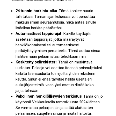
24 tunnin harkinta-aika
: Tämä koskee suuria
talletuksia. Tämän ajan kuluessa voit peruuttaa
maksun ilman seuraamuksia, mikä antaa sinulle
lisäaikaa harkita päätöstäsi.
Automaattiset tappiorajat
: Kaikille käyttäjille
asetetaan tappiorajat, jotka määräytyvät
henkilökohtaisesti tai automaattisesti
pelikäyttäytymisen perusteella. Tämä auttaa sinua
hallitsemaan pelaamistasi tehokkaammin.
Keskitetty pelirekisteri
: Tämä on merkittävä
uudistus. Pelaaja voi asettaa itsensä poissuljetuksi
kaikilta lisensoiduilta toimijoilta yhden rekisterin
kautta. Sinun ei enää tarvitse hallita useita eri
sulkujärjestelmiä, vaan yksi asetus riittää koko
järjestelmään.
Pakollinen henkilöllisyyden tarkistus
: Tämä on jo
käytössä Veikkauksella tammikuusta 2024 lähtien.
Se varmistaa pelaajien iän ja estää alaikäisten
pelaamisen, suojellen sinua ja muita haitoilta.