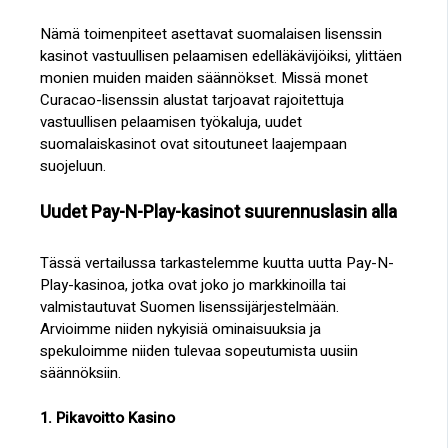
Nämä toimenpiteet asettavat suomalaisen lisenssin
kasinot vastuullisen pelaamisen edelläkävijöiksi, ylittäen
monien muiden maiden säännökset. Missä monet
Curacao-lisenssin alustat tarjoavat rajoitettuja
vastuullisen pelaamisen työkaluja, uudet
suomalaiskasinot ovat sitoutuneet laajempaan
suojeluun.
Uudet Pay-N-Play-kasinot suurennuslasin alla
Tässä vertailussa tarkastelemme kuutta uutta Pay-N-
Play-kasinoa, jotka ovat joko jo markkinoilla tai
valmistautuvat Suomen lisenssijärjestelmään.
Arvioimme niiden nykyisiä ominaisuuksia ja
spekuloimme niiden tulevaa sopeutumista uusiin
säännöksiin.
1. Pikavoitto Kasino