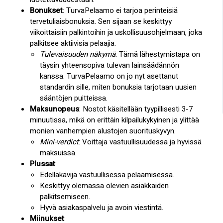
Bonukset
: TurvaPelaamo ei tarjoa perinteisiä
tervetuliaisbonuksia. Sen sijaan se keskittyy
viikoittaisiin palkintoihin ja uskollisuusohjelmaan, joka
palkitsee aktiivisia pelaajia.
Tulevaisuuden näkymä
: Tämä lähestymistapa on
täysin yhteensopiva tulevan lainsäädännön
kanssa. TurvaPelaamo on jo nyt asettanut
standardin sille, miten bonuksia tarjotaan uusien
sääntöjen puitteissa.
Maksunopeus
: Nostot käsitellään tyypillisesti 3-7
minuutissa, mikä on erittäin kilpailukykyinen ja ylittää
monien vanhempien alustojen suorituskyvyn.
Mini-verdict
: Voittaja vastuullisuudessa ja hyvissä
maksuissa.
Plussat
:
Edelläkävijä vastuullisessa pelaamisessa.
Keskittyy olemassa olevien asiakkaiden
palkitsemiseen.
Hyvä asiakaspalvelu ja avoin viestintä.
Miinukset
: