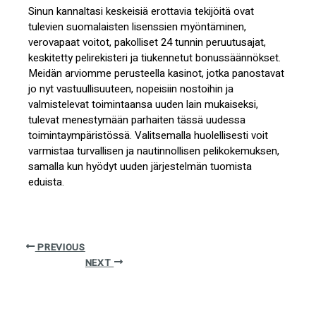
Sinun kannaltasi keskeisiä erottavia tekijöitä ovat
tulevien suomalaisten lisenssien myöntäminen,
verovapaat voitot, pakolliset 24 tunnin peruutusajat,
keskitetty pelirekisteri ja tiukennetut bonussäännökset.
Meidän arviomme perusteella kasinot, jotka panostavat
jo nyt vastuullisuuteen, nopeisiin nostoihin ja
valmistelevat toimintaansa uuden lain mukaiseksi,
tulevat menestymään parhaiten tässä uudessa
toimintaympäristössä. Valitsemalla huolellisesti voit
varmistaa turvallisen ja nautinnollisen pelikokemuksen,
samalla kun hyödyt uuden järjestelmän tuomista
eduista.
PREVIOUS
NEXT