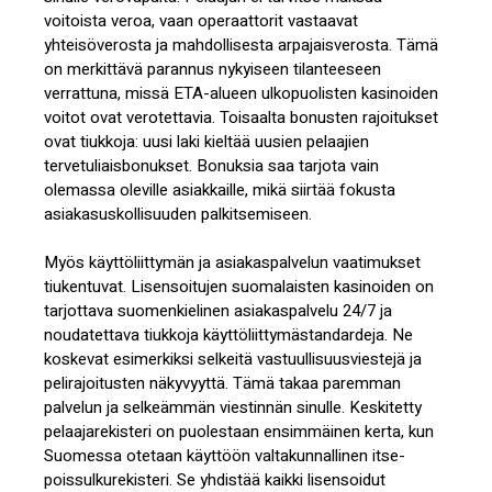
voitoista veroa, vaan operaattorit vastaavat
yhteisöverosta ja mahdollisesta arpajaisverosta. Tämä
on merkittävä parannus nykyiseen tilanteeseen
verrattuna, missä ETA-alueen ulkopuolisten kasinoiden
voitot ovat verotettavia. Toisaalta bonusten rajoitukset
ovat tiukkoja: uusi laki kieltää uusien pelaajien
tervetuliaisbonukset. Bonuksia saa tarjota vain
olemassa oleville asiakkaille, mikä siirtää fokusta
asiakasuskollisuuden palkitsemiseen.
Myös käyttöliittymän ja asiakaspalvelun vaatimukset
tiukentuvat. Lisensoitujen suomalaisten kasinoiden on
tarjottava suomenkielinen asiakaspalvelu 24/7 ja
noudatettava tiukkoja käyttöliittymästandardeja. Ne
koskevat esimerkiksi selkeitä vastuullisuusviestejä ja
pelirajoitusten näkyvyyttä. Tämä takaa paremman
palvelun ja selkeämmän viestinnän sinulle. Keskitetty
pelaajarekisteri on puolestaan ensimmäinen kerta, kun
Suomessa otetaan käyttöön valtakunnallinen itse-
poissulkurekisteri. Se yhdistää kaikki lisensoidut