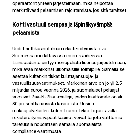
operaattorit yhteen järjestelmään, mikä helpottaa
merkittävästi pelaamisen rajoittamista, jos sitä tarvitset.
Kohti vastuullisempaa ja läpinäkyvämpää
pelaamista
Uudet nettikasinot ilman rekisteröitymistä ovat
Suomessa merkittävässä murrosvaiheessa.
Lainsäädäntö siirtyy monopolista lisenssijärjestelmään,
mikä avaa markkinat ulkomaisille toimijoille. Samalla se
asettaa kuitenkin tiukat kuluttajansuoja- ja
vastuullisuusvaatimukset. Markkinan arvo on jo yli 2,5
miljardia euroa vuonna 2026, ja suomalaiset pelaajat
suosivat Pay-N-Play -malleja, joiden käyttöaste on yli
80 prosenttia uusista kasinoista. Uusien
maksupalveluiden, kuten Trumo-teknologian, avulla
rekisteröitymisvapaat kasinot voivat tarjota välittömiä
talletuksia noudattaen samalla suomalaista
compliance-vaatimusta.