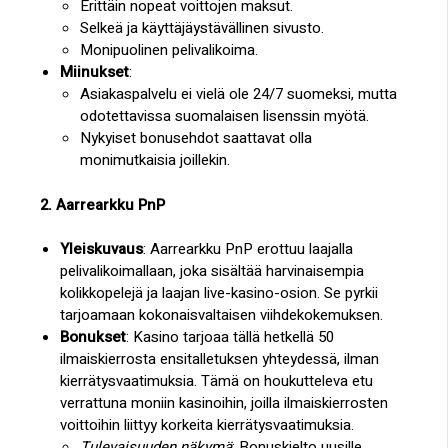
Erittäin nopeat voittojen maksut.
Selkeä ja käyttäjäystävällinen sivusto.
Monipuolinen pelivalikoima.
Miinukset
:
Asiakaspalvelu ei vielä ole 24/7 suomeksi, mutta
odotettavissa suomalaisen lisenssin myötä.
Nykyiset bonusehdot saattavat olla
monimutkaisia joillekin.
2. Aarrearkku PnP
Yleiskuvaus
: Aarrearkku PnP erottuu laajalla
pelivalikoimallaan, joka sisältää harvinaisempia
kolikkopelejä ja laajan live-kasino-osion. Se pyrkii
tarjoamaan kokonaisvaltaisen viihdekokemuksen.
Bonukset
: Kasino tarjoaa tällä hetkellä 50
ilmaiskierrosta ensitalletuksen yhteydessä, ilman
kierrätysvaatimuksia. Tämä on houkutteleva etu
verrattuna moniin kasinoihin, joilla ilmaiskierrosten
voittoihin liittyy korkeita kierrätysvaatimuksia.
Tulevaisuuden näkymä
: Bonuskielto uusille