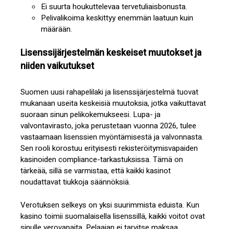
Ei suurta houkuttelevaa tervetuliaisbonusta.
Pelivalikoima keskittyy enemmän laatuun kuin
määrään.
Lisenssijärjestelmän keskeiset muutokset ja
niiden vaikutukset
Suomen uusi rahapelilaki ja lisenssijärjestelmä tuovat
mukanaan useita keskeisiä muutoksia, jotka vaikuttavat
suoraan sinun pelikokemukseesi. Lupa- ja
valvontavirasto, joka perustetaan vuonna 2026, tulee
vastaamaan lisenssien myöntämisestä ja valvonnasta.
Sen rooli korostuu erityisesti rekisteröitymisvapaiden
kasinoiden compliance-tarkastuksissa. Tämä on
tärkeää, sillä se varmistaa, että kaikki kasinot
noudattavat tiukkoja säännöksiä.
Verotuksen selkeys on yksi suurimmista eduista. Kun
kasino toimii suomalaisella lisenssillä, kaikki voitot ovat
sinulle verovapaita. Pelaajan ei tarvitse maksaa