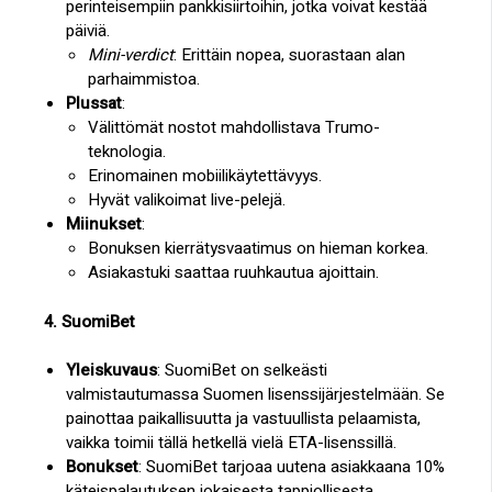
perinteisempiin pankkisiirtoihin, jotka voivat kestää
päiviä.
Mini-verdict
: Erittäin nopea, suorastaan alan
parhaimmistoa.
Plussat
:
Välittömät nostot mahdollistava Trumo-
teknologia.
Erinomainen mobiilikäytettävyys.
Hyvät valikoimat live-pelejä.
Miinukset
:
Bonuksen kierrätysvaatimus on hieman korkea.
Asiakastuki saattaa ruuhkautua ajoittain.
4. SuomiBet
Yleiskuvaus
: SuomiBet on selkeästi
valmistautumassa Suomen lisenssijärjestelmään. Se
painottaa paikallisuutta ja vastuullista pelaamista,
vaikka toimii tällä hetkellä vielä ETA-lisenssillä.
Bonukset
: SuomiBet tarjoaa uutena asiakkaana 10%
käteispalautuksen jokaisesta tappiollisesta