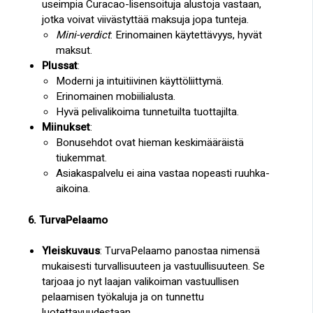
useimpia Curacao-lisensoituja alustoja vastaan,
jotka voivat viivästyttää maksuja jopa tunteja.
Mini-verdict
: Erinomainen käytettävyys, hyvät
maksut.
Plussat
:
Moderni ja intuitiivinen käyttöliittymä.
Erinomainen mobiilialusta.
Hyvä pelivalikoima tunnetuilta tuottajilta.
Miinukset
:
Bonusehdot ovat hieman keskimääräistä
tiukemmat.
Asiakaspalvelu ei aina vastaa nopeasti ruuhka-
aikoina.
6. TurvaPelaamo
Yleiskuvaus
: TurvaPelaamo panostaa nimensä
mukaisesti turvallisuuteen ja vastuullisuuteen. Se
tarjoaa jo nyt laajan valikoiman vastuullisen
pelaamisen työkaluja ja on tunnettu
luotettavuudestaan.